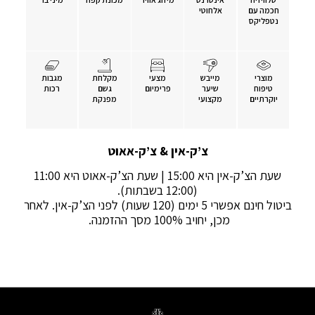
חכמה עם
אלחוטי
נטפליקס
בואו לחוות את השילוב המושלם של שירותים מודרניים
ומורשת התרבות העשירה של ירושלים בסוויטות האלגנטיות
והמזמינות שלנו.
מוצרי
מייבש
מצעי
מקלחת
מגבות
טיפוח
שיער
פרימיום
גשם
רכות
יוקרתיים
מקצועי
מפנקת
צ’ק-אין & צ’ק-אאוט
שעת הצ’ק-אין היא 15:00 | שעת הצ’ק-אאוט היא 11:00
(12:00 בשבתות).
ביטול חינם אפשרי 5 ימים (120 שעות) לפני הצ’ק-אין. לאחר
מכן, יחויב 100% מסך ההזמנה.