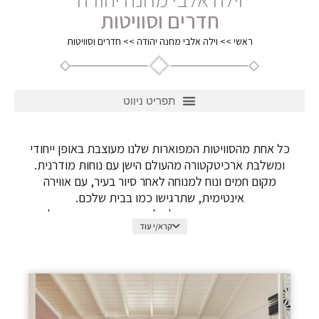
חדרים וסוויטות
ראשי
>>
וילה אלבי מחנה יהודה
>>
חדרים וסוויטות
כל אחת מהסוויטות המפוארות שלנו מעוצבת באופן ייחודי
ומשלבת ארכיטקטורה מהעולם הישן עם נוחות מודרנית.
מקום חמים ונוח למנוחה לאחר סיור בעיר, עם אווירה
אינטימית, שתרגישו כמו בבית שלכם.
יצרנו סביבה שבה חשבנו על כל הפרטים הקטנים כדי לספק
קרא/י עוד
לכם חוויה ייחודית ומעשירה.
חלק מהסוויטות שלנו מציעות פינוק של אמבטיה, ומוסיפות
שכבה נוספת של פינוק לחוויה שלכם. תחושת היוקרה הזו
משתרעת על חדרי הרחצה המאובזרים שלנו, המתהדרים
במיטת קווין נוחה, במקלחות גשם מרווחות, נעלי בית