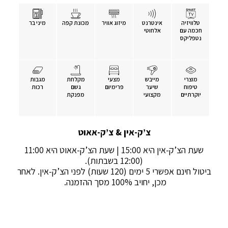
טלוויזיה
אינטרנט
מיזוג אוויר
מכונת קפה
מיני בר
חכמה עם
אלחוטי
נטפליקס
מוצרי
מייבש
מצעי
מקלחת
מגבות
טיפוח
שיער
פרימיום
גשם
רכות
יוקרתיים
מקצועי
מפנקת
צ’ק-אין & צ’ק-אאוט
שעת הצ’ק-אין היא 15:00 | שעת הצ’ק-אאוט היא 11:00
(12:00 בשבתות).
ביטול חינם אפשרי 5 ימים (120 שעות) לפני הצ’ק-אין. לאחר
מכן, יחויב 100% מסך ההזמנה.