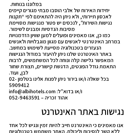
במלוננו בנוחות.
יחידות האירוח של אלבי הוסבו מבתי מגורים קיימים
לאכסון תיירותי, ולא ניתן היה להתאימם לפי “תקנות
נגישות השירות”, לנכסים יש פטור מנגישות מסויימת
מסיבות הנדסיות ומבנים לשימור.
כמו כן, אנו מאמינים ופועלים למען שוויון הזדמנויות
במרחב האינטרנטי לאנשים עם מגוון מוגבלויות ולאנשים
הנעזרים בטכנולוגיה מסייעת לשימוש במחשב.
באתר האינטרנט שלנו ניתן להיעזר במודול הנגישות
המאפשר גלישה קלה ונוחה לכל המשתמשים, לרבות
התאמת גודל הפונטים, הדגשת קישורים, תצורת שחור
לבן, ועוד.
בכל שאלה ו/או בירור ניתן לפנות אלינו בטלפון
02-
5909412
ו/או בדוא”ל:
info@albihotels.com
אהוד זכריה –
052-9463591
נגישות באתר האינטרנט
אנו מאמינים כי האינטרנט חייב להיות זמין ונגיש לכל אחד
ללא קשר לנסיבות וליכולת. האתר משתמש בטכנולוגיות