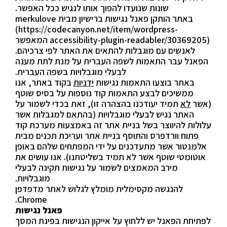
שונות שנועדו להפוך אותו לנגיש ככל האפשר.
באתר הותקן פאנל נגישות ברישיון מבית merkulove
(
https://codecanyon.net/item/wordpress-
accessibility-plugin-readabler/30369205
) המאפשר
לאנשים עם מוגבלות להתאים את האתר לפי צרכיהם.
הפאנל עבר התאמות לשפה העברית על מנת לתת מענה
לבעלי מוגבלויות בשפה העברית.
באתר בוצעו התאמות נגישות
ידניות
בקוד באתר, אנו
ממשיכים לבצע התאמות קוד נוספות על בסיס שוטף
(אשר
לא
תמיד יעודכנו בהצהרה זו), זאת בכדי לשמור על
האתר נגיש לבעלי מוגבלויות (בהתאם למגבלות אשר
עלולות להיווצר בשל בניית אתר זה באמצעות מערכת קוד
פתוח וורדפרס והתוסף בניית אתר ועריכת תכנים מבית
אלמנטור אשר מתעדכנים על ידי המפתחים שלהם באופן
אוטומטי שוטף אשר לא תמיד בשליטתנו). אנו עושים את
מירב המאמצים לשמור על נגישות תקינה לבעלי
מוגבלויות.
להנגשה מקסימלית מומלץ לגלוש לאתר מדפדפן
Chrome.
פאנל נגישות
לפתיחת הפאנל יש ללחוץ על אייקון הנגישות בפינת המסך