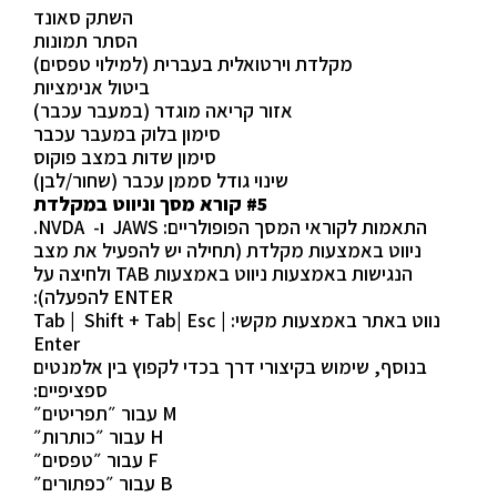
השתק סאונד
הסתר תמונות
מקלדת וירטואלית בעברית (למילוי טפסים)
ביטול אנימציות
אזור קריאה מוגדר (במעבר עכבר)
סימון בלוק במעבר עכבר
סימון שדות במצב פוקוס
שינוי גודל סממן עכבר (שחור/לבן)
#5 קורא מסך וניווט במקלדת
התאמות לקוראי המסך הפופולריים: JAWS ו- NVDA.
ניווט באמצעות מקלדת (תחילה יש להפעיל את מצב
הנגישות באמצעות ניווט באמצעות TAB ולחיצה על
ENTER להפעלה):
נווט באתר באמצעות מקשי: Tab | Shift + Tab| Esc |
Enter
בנוסף, שימוש בקיצורי דרך בכדי לקפוץ בין אלמנטים
ספציפיים:
M עבור ״תפריטים״
H עבור ״כותרות״
F עבור ״טפסים״
B עבור ״כפתורים״