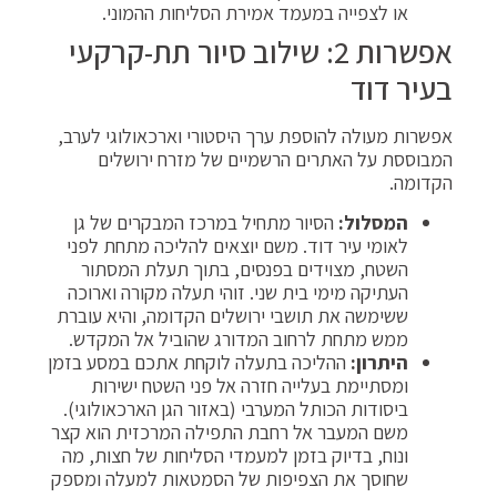
או לצפייה במעמד אמירת הסליחות ההמוני.
אפשרות 2: שילוב סיור תת-קרקעי
בעיר דוד
אפשרות מעולה להוספת ערך היסטורי וארכאולוגי לערב,
המבוססת על האתרים הרשמיים של מזרח ירושלים
הקדומה.
המסלול:
הסיור מתחיל במרכז המבקרים של גן
לאומי עיר דוד. משם יוצאים להליכה מתחת לפני
השטח, מצוידים בפנסים, בתוך תעלת המסתור
העתיקה מימי בית שני. זוהי תעלה מקורה וארוכה
ששימשה את תושבי ירושלים הקדומה, והיא עוברת
ממש מתחת לרחוב המדורג שהוביל אל המקדש.
היתרון:
ההליכה בתעלה לוקחת אתכם במסע בזמן
ומסתיימת בעלייה חזרה אל פני השטח ישירות
ביסודות הכותל המערבי (באזור הגן הארכאולוגי).
משם המעבר אל רחבת התפילה המרכזית הוא קצר
ונוח, בדיוק בזמן למעמדי הסליחות של חצות, מה
שחוסך את הצפיפות של הסמטאות למעלה ומספק