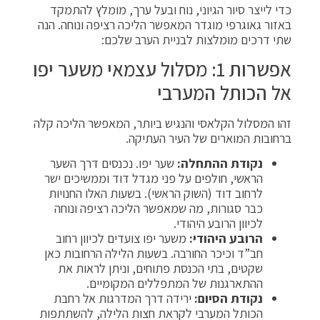
כדי לייצר סיור הגיוני, נוח ובעל ערך, מומלץ להתמקד
באזור גאוגרפי מוגדר המאפשר הליכה רציפה ונוחה. הנה
שתי דרכים מומלצות לבניית הערב שלכם:
אפשרות 1: מסלול עצמאי משער יפו
אל הכותל המערבי
זהו המסלול הקלאסי והנגיש ביותר, המאפשר הליכה קלה
ברחובות המוארים של העיר העתיקה.
נקודת ההתחלה:
שער יפו. נכנסים דרך השער
הראשי, חולפים על פני מגדל דוד וממשיכים ישר
לרחוב דוד (השוק הראשי). בשעות האלו החנויות
כבר סגורות, מה שמאפשר הליכה רציפה ונוחה
לכיוון הרובע היהודי.
הרובע היהודי:
משער יפו צועדים לכיוון רחוב
חב”ד וכיכר החורבה. בשעות הלילה הרחובות כאן
שקטים, בתי הכנסת פתוחים, וניתן לראות את
ההתארגנות של המתפללים המקומיים.
נקודת הסיום:
ירידה דרך המדרגות אל רחבת
הכותל המערבי לקראת חצות הלילה, להשתתפות