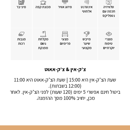
טלוויזיה
אינטרנט
מיזוג אוויר
מכונת קפה
מיני בר
חכמה עם
אלחוטי
נטפליקס
מוצרי
מייבש
מצעי
מקלחת
מגבות
טיפוח
שיער
פרימיום
גשם
רכות
יוקרתיים
מקצועי
מפנקת
צ’ק-אין & צ’ק-אאוט
שעת הצ’ק-אין היא 15:00 | שעת הצ’ק-אאוט היא 11:00
(12:00 בשבתות).
ביטול חינם אפשרי 5 ימים (120 שעות) לפני הצ’ק-אין. לאחר
מכן, יחויב 100% מסך ההזמנה.