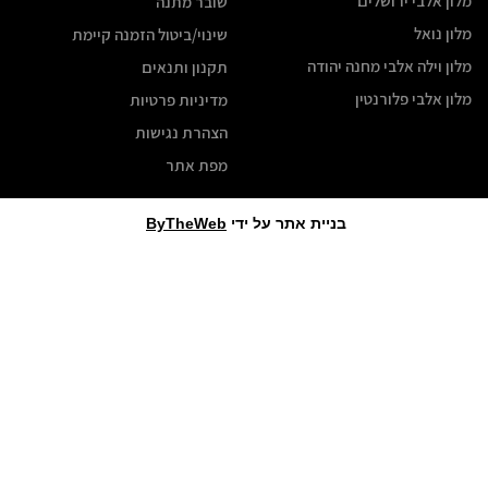
ן אלבי ירושלים
שובר מתנה
ן נואל
שינוי/ביטול הזמנה קיימת
ן וילה אלבי מחנה יהודה
תקנון ותנאים
ן אלבי פלורנטין
מדיניות פרטיות
הצהרת נגישות
מפת אתר
בניית אתר על ידי
ByTheWeb